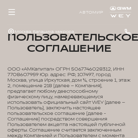
АВТОМИР
Москва, Балашиха, микрорайон 1 Мая, д.14
ПОЛЬЗОВАТЕЛЬСКО
СОГЛАШЕНИЕ
ООО «АМКапитал» ОГРН 5067746028312, ИНН
7708607959 Юр. адрес: РФ, 107497, город
Москва, улица Иркутская, дом 5/6, строение 1, этаж
2, помещение 218 (далее – Компания),
предлагает любому дееспособному
физическому лицу, намеревающемуся
использовать официальный сайт WEY (далее –
Пользователь), заключить настоящее
пользовательское соглашение (далее -
Соглашение) посредством совершения
Пользователем акцепта настоящей публичной
оферты. Соглашение считается заключенным
между Компанией и Пользователем с момента