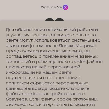
Сделано в Perx
Для обеспечения оптимальной работы и
Политика обработки персональных данных
улучшения пользовательского опыта на
Пользовательское соглашение
сайте могут использоваться системы веб-
Согласие на коммуникацию
Согласие на предоставление персональных данных третьим лицам
аналитики (в том числе Яндекс.Метрика).
Согласие на обработку ПД
Продолжая использование сайта, Вы
соглашаетесь с применением указанных
технологий и размещением cookie-файлов.
Адрес
Обработка вашей персональной
Москва, Балашиха, микрорайон 1 Мая, д.14
информации на нашем сайте
Телефон
осуществляется в соответствии с
+7 (495) 956-87-23
политикой обработки персональных
данных
. Вы всегда можете отключить
файлы cookie в настройках вашего
браузера. Если файлы cookie отключены,
АВТОМОБИЛИ В НАЛИЧИИ
это может означать, что вы не можете в
МОДЕЛЬНЫЙ РЯД