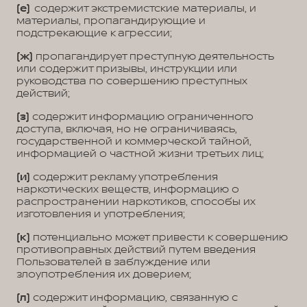
(е)
содержит экстремистские материалы, и
материалы, пропагандирующие и
подстрекающие к агрессии;
(ж)
пропагандирует преступную деятельность
или содержит призывы, инструкции или
руководства по совершению преступных
действий;
(з)
содержит информацию ограниченного
доступа, включая, но не ограничиваясь,
государственной и коммерческой тайной,
информацией о частной жизни третьих лиц;
(и)
содержит рекламу употребления
наркотических веществ, информацию о
распространении наркотиков, способы их
изготовления и употребления;
(к)
потенциально может привести к совершению
противоправных действий путем введения
Пользователей в заблуждение или
злоупотребления их доверием;
(л)
содержит информацию, связанную с