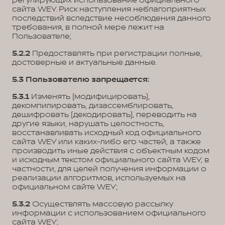
регулирующих использование официального
сайта WEY. Риск наступления неблагоприятных
последствий вследствие несоблюдения данного
требования, в полной мере лежит на
Пользователе;
5.2.2
Предоставлять при регистрации полные,
достоверные и актуальные данные.
5.3 Пользователю запрещается:
5.3.1
Изменять (модифицировать),
декомпилировать, дизассемблировать,
дешифровать (декодировать), переводить на
другие языки, нарушать целостность,
восстанавливать исходный код официального
сайта WEY или каких-либо его частей, а также
производить иные действия с объектным кодом
и исходным текстом официального сайта WEY, в
частности, для целей получения информации о
реализации алгоритмов, используемых на
официальном сайте WEY;
5.3.2
Осуществлять массовую рассылку
информации с использованием официального
сайта WEY;