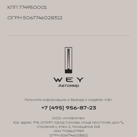
КПП 774950001
ОГРН 5067746028312
Автомир
Получите информацию о бренде и моделях WEY
+7 (495) 956-87-23
ООО «АМКапитал»
Юр. адрес: РФ, 107497, город Москва, улица Иркутская, дом 5/6,
строение 1, этаж 2, помещение 218
ИНН 7708607959
ОГРН 5067746028312