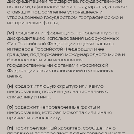
дискредитацией государства, государственной
политики, официальных лиц государства, а также
ставящих под сомнение устоявшиеся и
утвержденные государством географические и
исторические факты;
(м)
содержит информацию, направленную на
дискредитацию использования Вооруженных
Сил Российской Федерации в целях защиты
интересов Российской Федерации и ее
граждан, поддержания международного мира и
безопасности или исполнения
государственными органами Российской
Федерации своих полномочий в указанных
целях;
(н)
содержит любую скрытую или явную
информацию, порочащую национальную
символику и гимн;
(о)
содержит непроверенные факты и
информацию, которая может так или иначе
привести к конфликту;
(п)
носит рекламный характер, сообщения о
продаже и перепродаже любых товаров и услуг