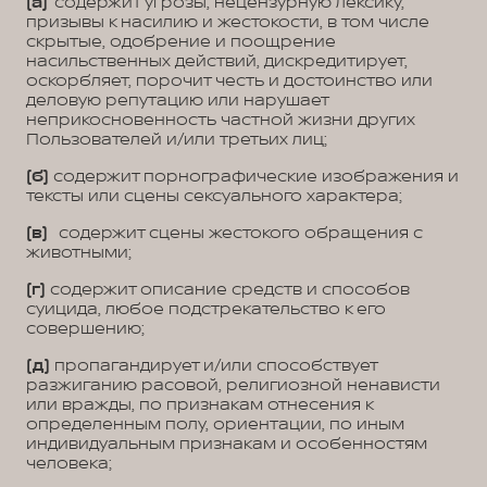
(а)
содержит угрозы, нецензурную лексику,
призывы к насилию и жестокости, в том числе
скрытые, одобрение и поощрение
насильственных действий, дискредитирует,
оскорбляет, порочит честь и достоинство или
деловую репутацию или нарушает
неприкосновенность частной жизни других
Пользователей и/или третьих лиц;
(б)
содержит порнографические изображения и
тексты или сцены сексуального характера;
(в)
содержит сцены жестокого обращения с
животными;
(г)
содержит описание средств и способов
суицида, любое подстрекательство к его
совершению;
(д)
пропагандирует и/или способствует
разжиганию расовой, религиозной ненависти
или вражды, по признакам отнесения к
определенным полу, ориентации, по иным
индивидуальным признакам и особенностям
человека;