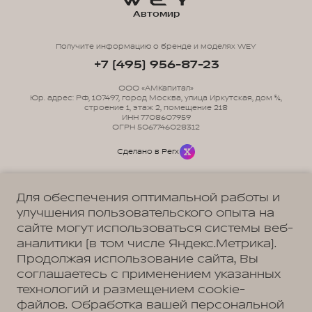
Автомир
Получите информацию о бренде и моделях WEY
+7 (495) 956-87-23
ООО «АМКапитал»
Юр. адрес: РФ, 107497, город Москва, улица Иркутская, дом 5/6,
строение 1, этаж 2, помещение 218
ИНН 7708607959
ОГРН 5067746028312
Сделано в Perx
Для обеспечения оптимальной работы и
улучшения пользовательского опыта на
сайте могут использоваться системы веб-
Политика обработки персональных данных
Пользовательское соглашение
аналитики (в том числе Яндекс.Метрика).
Согласие на коммуникацию
Согласие на предоставление персональных данных третьим лицам
Продолжая использование сайта, Вы
Согласие на обработку ПД
соглашаетесь с применением указанных
технологий и размещением cookie-
файлов. Обработка вашей персональной