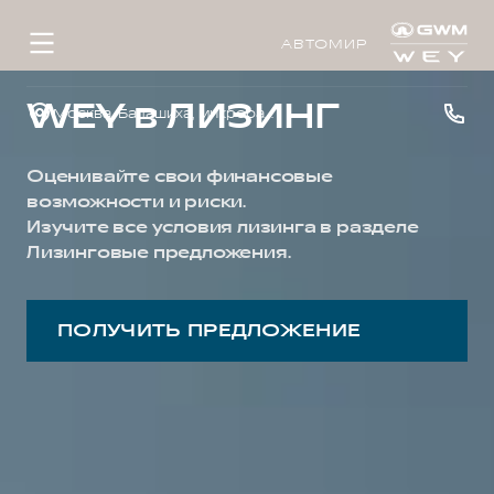
АВТОМИР
WEY в ЛИЗИНГ
Москва, Балашиха, микрорайон 1 Мая, д.14
Оценивайте свои финансовые
возможности и риски.
Изучите все условия лизинга в разделе
Лизинговые предложения.
ПОЛУЧИТЬ ПРЕДЛОЖЕНИЕ