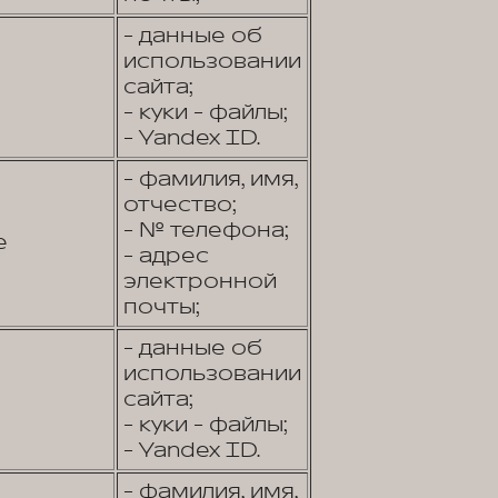
- данные об
использовании
сайта;
- куки - файлы;
- Yandex ID.
- фамилия, имя,
отчество;
- № телефона;
е
- адрес
электронной
почты;
- данные об
использовании
сайта;
- куки - файлы;
- Yandex ID.
- фамилия, имя,