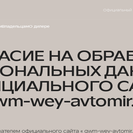
Официальный 
м
Владельцам
О дилере
АСИЕ НА ОБРА
СОНАЛЬНЫХ ДА
ЦИАЛЬНОГО С
wm-wey-avtomir.
вателем официального сайта « gwm-wey-avtomir.