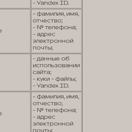
- Yandex ID.
- фамилия, имя,
отчество;
- № телефона;
е
- адрес
электронной
почты;
- данные об
использовании
сайта;
- куки - файлы;
- Yandex ID.
- фамилия, имя,
отчество;
- № телефона;
е
- адрес
электронной
почты;