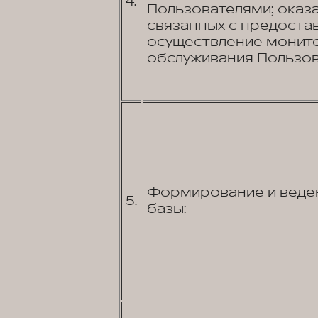
4.
Пользователями; оказа
связанных с предостав
осуществление монито
обслуживания Пользов
Формирование и веден
5.
базы: