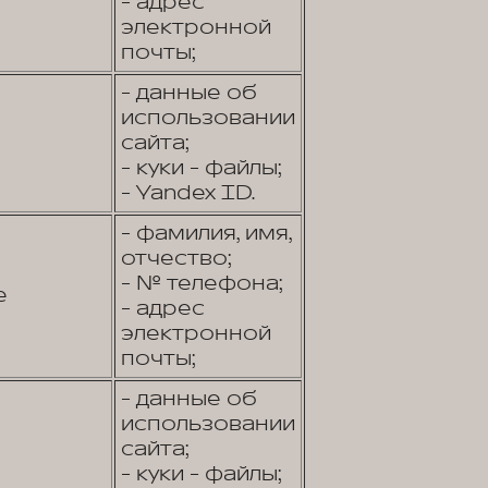
- адрес
электронной
почты;
- данные об
использовании
сайта;
- куки - файлы;
- Yandex ID.
- фамилия, имя,
отчество;
- № телефона;
е
- адрес
электронной
почты;
- данные об
использовании
сайта;
- куки - файлы;