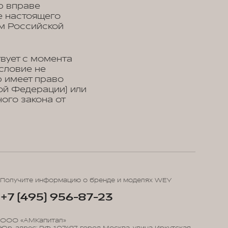
р вправе
е настоящего
м Российской
вует с момента
условие не
р имеет право
ой Федерации) или
ого закона от
Получите информацию о бренде и моделях WEY
+7 (495) 956-87-23
ООО «АМКапитал»