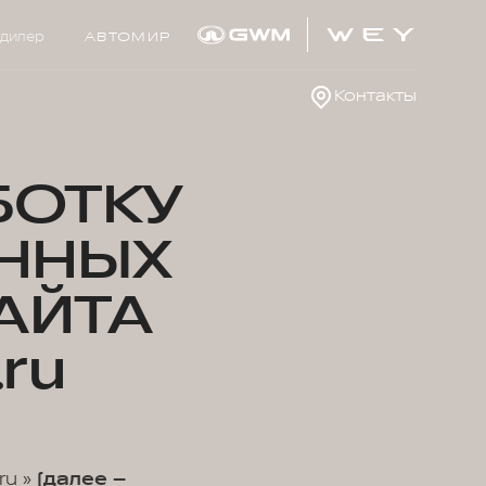
дилер
АВТОМИР
Контакты
БОТКУ
ННЫХ
АЙТА
ru
ru »
(далее –