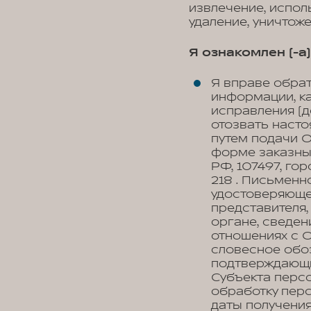
извлечение, испол
удаление, уничтож
Я ознакомлен (-а) 
Я вправе обра
информации, к
исправления (д
отозвать наст
путем подачи 
форме заказны
РФ, 107497, гор
218 . Письменн
удостоверяюще
представителя,
органе, сведен
отношениях с О
словесное обоз
подтверждающи
Субъекта персо
обработку перс
даты получения