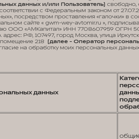
ьных данных и/или Пользователь)
свободно, 
 соответствии с Федеральным законом от 27.07.
ых», посредством проставления «галочки» в с
иальном сайте « gwm-wey-avtomir.ru », подписы
аю ООО «АМКапитал» ИНН 7708607959 ОГРН 50
 адрес: РФ, 107497, город Москва, улица Иркутская
2, помещение 218
(далее - Оператор персональ
гласие на обработку моих персональных данны
Кате
перс
ональных данных
данны
подл
обра
общи