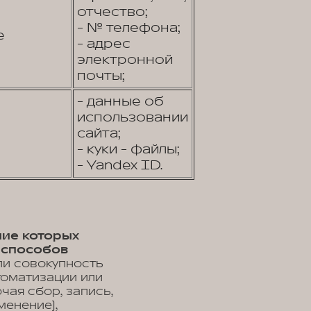
отчество;
- № телефона;
е
- адрес
электронной
почты;
- данные об
использовании
сайта;
- куки - файлы;
- Yandex ID.
ние которых
 способов
ли совокупность
томатизации или
чая сбор, запись,
менение),