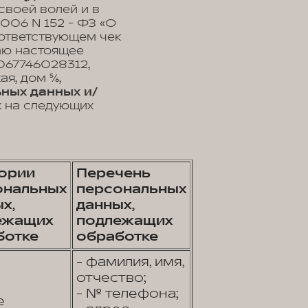
своей волей и в
2006 N 152 - ФЗ «О
оответствующем чек
ваю настоящее
67746028312,
, дом 5/6,
ных данных и/
х на следующих
гории
Перечень
ональных
персональных
х,
данных,
ежащих
подлежащих
ботке
обработке
- фамилия, имя,
отчество;
- № телефона;
е