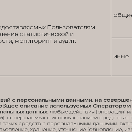
общи
едоставляемых Пользователям
едение статистической и
сти; мониторинг и аудит:
иные
ствий с персональными данными, на соверше
, общее описание используемых Оператором
нальных данных:
любые действия (операции) и
й), совершаемых с использованием средств ав
 таких средств с персональными данными, вклю
акопление, хранение, уточнение (обновление, из