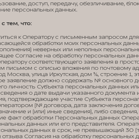
ьзование, доступ, передачу, обезличивание, бло
ение персональных данных.
с тем, что:
титься к Оператору с письменным запросом для
асающейся обработки моих персональных данных
ополнения) неверных или неполных персональн
оящее Согласие на обработку персональных дан
Оператору соответствующего заявления в прост
м письмом с описью вложения по почтовому адр
од Москва, улица Иркутская, дом 5/6, строение 1,
ое заявление должно содержать № основного д
го личность Субъекта персональных данных или
 сведения о дате выдачи указанного документа
ия, подтверждающие участие Субъекта персона
ператором (№ договора, дата заключения дого
начение и (или) иные сведения), либо сведения
е факт обработки Персональных данных Опера
нальных данных или его представителя. Опера
ональных данных в срок, не превышающий 30 (т
 отзыва Согласия на обработку персональных д