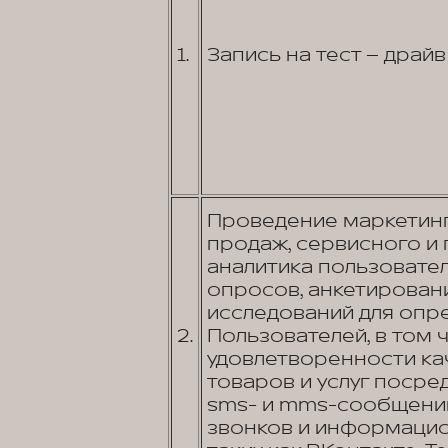
1.
Запись на тест – драй
Проведение маркетинг
продаж, сервисного и
аналитика пользовате
опросов, анкетировани
исследований для опр
2.
Пользователей, в том 
удовлетворенности к
товаров и услуг посред
sms- и mms-сообщений
звонков и информаци