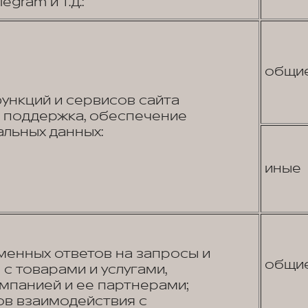
egram и т.д.:
общи
нкций и сервисов сайта
я поддержка, обеспечение
льных данных:
иные
енных ответов на запросы и
общи
с товарами и услугами,
панией и ее партнерами;
в взаимодействия с