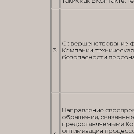
таких как ВКонтакте, Tel
Совершенствование фу
3.
Компании, техническа
безопасности персона
Направление своеврем
обращения, связанные 
предоставляемыми Ком
оптимизация процессо