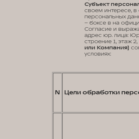
Субъект персонал
своем интересе, в
персональных данн
– боксе в на офиц
Согласие и выраж
адрес юр. лица: Юр.
строение 1, этаж 
или Компания)
со
условиях:
N
Цели обработки перс