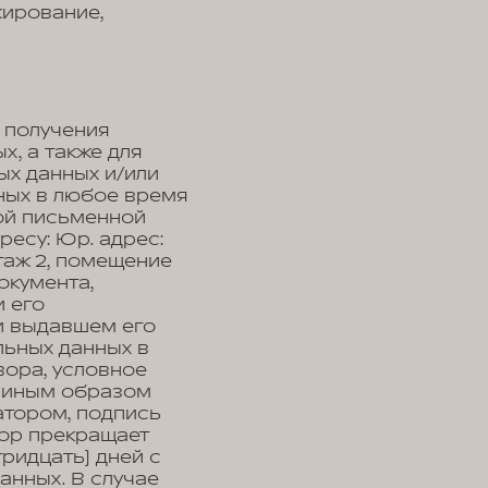
кирование,
 получения
, а также для
ых данных и/или
ных в любое время
ой письменной
есу: Юр. адрес:
 этаж 2, помещение
окумента,
 его
 и выдавшем его
льных данных в
вора, условное
, иным образом
тором, подпись
тор прекращает
ридцать) дней с
анных. В случае