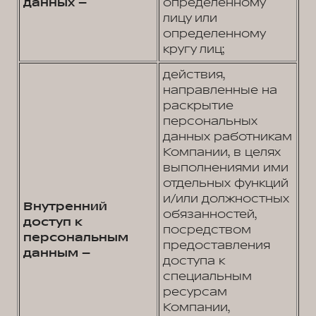
данных –
определенному
лицу или
определенному
кругу лиц;
действия,
направленные на
раскрытие
персональных
данных работникам
Компании, в целях
выполнениями ими
отдельных функций
и/или должностных
Внутренний
обязанностей,
доступ к
посредством
персональным
предоставления
данным –
доступа к
специальным
ресурсам
Компании,