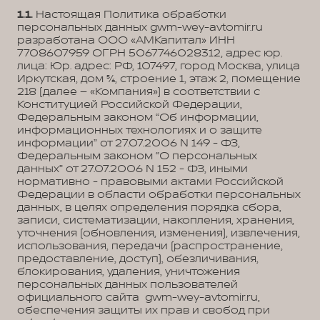
1.1.
Настоящая Политика обработки
персональных данных gwm-wey-avtomir.ru
разработана ООО «АМКапитал» ИНН
7708607959 ОГРН 5067746028312, адрес юр.
лица: Юр. адрес: РФ, 107497, город Москва, улица
Иркутская, дом 5/6, строение 1, этаж 2, помещение
218 (далее – «Компания») в соответствии с
Конституцией Российской Федерации,
Федеральным законом “Об информации,
информационных технологиях и о защите
информации” от 27.07.2006 N 149 - ФЗ,
Федеральным законом “О персональных
данных” от 27.07.2006 N 152 - ФЗ, иными
нормативно - правовыми актами Российской
Федерации в области обработки персональных
данных, в целях определения порядка сбора,
записи, систематизации, накопления, хранения,
уточнения (обновления, изменения), извлечения,
использования, передачи (распространение,
предоставление, доступ), обезличивания,
блокирования, удаления, уничтожения
персональных данных пользователей
официального сайта gwm-wey-avtomir.ru,
обеспечения защиты их прав и свобод при