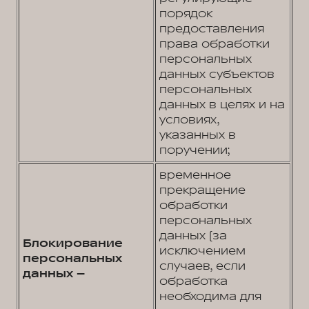
порядок
предоставления
права обработки
персональных
данных cубъектов
персональных
данных в целях и на
условиях,
указанных в
поручении;
временное
прекращение
обработки
персональных
данных (за
Блокирование
исключением
персональных
случаев, если
данных –
обработка
необходима для