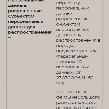
Персональные
обработку
данные,
персональных
разрешенные
данных,
Субъектом
разрешенных
персональных
субъектом
данных для
персональных
распространения
данных для
–
распространения в
порядке,
предусмотренном
Федеральным
законом «О
персональных
данных» от
27.07.2006 N 152 -
ФЗ;
это текстовые
файлы небольшого
размера, которые
направляются веб-