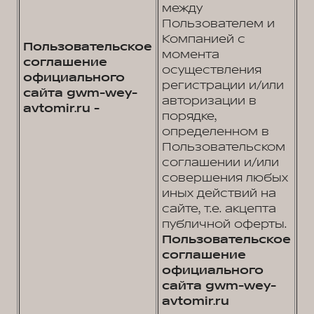
между
Пользователем и
Компанией с
Пользовательское
момента
соглашение
осуществления
официального
регистрации и/или
сайта gwm-wey-
авторизации в
avtomir.ru -
порядке,
определенном в
Пользовательском
соглашении и/или
совершения любых
иных действий на
сайте, т.е. акцепта
публичной оферты.
Пользовательское
соглашение
официального
сайта gwm-wey-
avtomir.ru