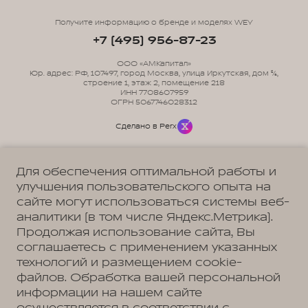
Получите информацию о бренде и моделях WEY
+7 (495) 956-87-23
ООО «АМКапитал»
Юр. адрес: РФ, 107497, город Москва, улица Иркутская, дом 5/6,
строение 1, этаж 2, помещение 218
ИНН 7708607959
ОГРН 5067746028312
Сделано в Perx
Для обеспечения оптимальной работы и
улучшения пользовательского опыта на
сайте могут использоваться системы веб-
Политика обработки персональных данных
Пользовательское соглашение
аналитики (в том числе Яндекс.Метрика).
Согласие на коммуникацию
Согласие на предоставление персональных данных третьим лицам
Продолжая использование сайта, Вы
Согласие на обработку ПД
соглашаетесь с применением указанных
технологий и размещением cookie-
файлов. Обработка вашей персональной
информации на нашем сайте
Адрес