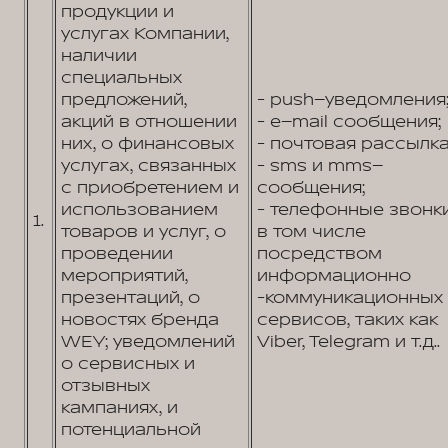
продукции и
услугах Компании,
наличии
специальных
предложений,
- push–уведомления
акций в отношении
- e–mail сообщения;
них, о финансовых
- почтовая рассылка
услугах, связанных
- sms и mms–
с приобретением и
сообщения;
использованием
- телефонные звонк
1.
товаров и услуг, о
в том числе
проведении
посредством
мероприятий,
информационно
презентаций, о
-коммуникационных
новостях бренда
сервисов, таких как
WEY; уведомлений
Viber, Telegram и т.д..
о сервисных и
отзывных
кампаниях, и
потенциальной