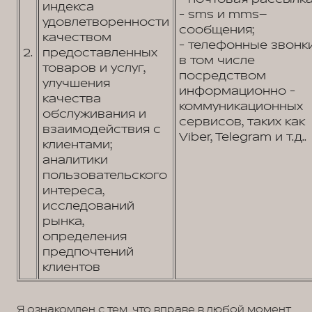
индекса
- sms и mms–
удовлетворенности
сообщения;
качеством
- телефонные звонк
2.
предоставленных
в том числе
товаров и услуг,
посредством
улучшения
информационно -
качества
коммуникационных
обслуживания и
сервисов, таких как
взаимодействия с
Viber, Telegram и т.д..
клиентами;
аналитики
пользовательского
интереса,
исследований
рынка,
определения
предпочтений
клиентов
Я ознакомлен с тем, что вправе в любой момент