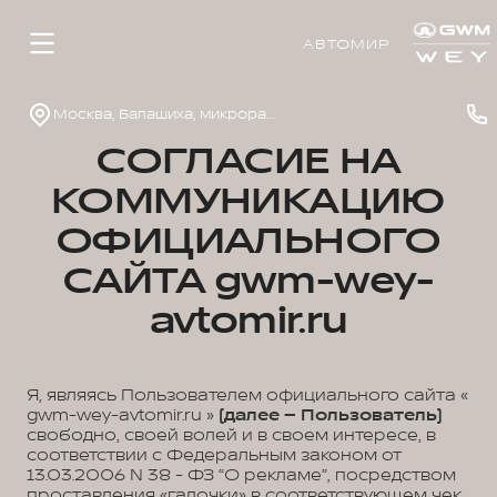
АВТОМИР
Москва, Балашиха, микрорайон 1 Мая, д.14
СОГЛАСИЕ НА
КОММУНИКАЦИЮ
ОФИЦИАЛЬНОГО
САЙТА gwm-wey-
avtomir.ru
Я, являясь Пользователем официального сайта «
gwm-wey-avtomir.ru »
(далее – Пользователь)
свободно, своей волей и в своем интересе, в
соответствии с Федеральным законом от
13.03.2006 N 38 - ФЗ “О рекламе”, посредством
проставления «галочки» в соответствующем чек