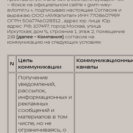
– боксе на официальном сайте « gwm-wey-
avtomir.ru », подписываю настоящее Согласие и
выражаю ООО «АМКапитал» ИНН 7708607959
ОГРН 5067746028312 , адрес юр. лица: Юр.
адрес: РФ, 107497, город Москва, улица
Иркутская, дом 5/6, строение 1, этаж 2, помещение
218
(далее - Компания)
согласие на
коммуникацию на следующих условиях:
Цель
Коммуникационны
N
коммуникации
каналы
Получение
уведомлений,
рассылок,
информационных и
рекламных
сообщений и
материалов в том
числе, но не
ограничиваясь, о