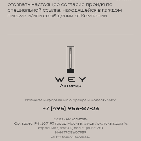
отозвать настоящее согласие пройдя по
специальной ссылке, находящейся в каждом
письме и/или сообщении от Компании.
Автомир
Получите информацию о бренде и моделях WEY
+7 (495) 956-87-23
ООО «АМКапитал»
Юр. адрес: РФ, 107497, город Москва, улица Иркутская, дом 5/6,
строение 1, этаж 2, помещение 218
ИНН 7708607959
ОГРН 5067746028312