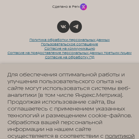
Сделано в Perx
Политика обработки персональных данных
Пользовательское соглашение
Согласие на коммуникацию
Согласие на предоставление персональных данных третьим лицам
Согласие на обработку ПД
Для обеспечения оптимальной работы и
улучшения пользовательского опыта на
Адрес
сайте могут использоваться системы веб-
Москва, Балашиха, микрорайон 1 Мая, д.14
Телефон
аналитики (в том числе Яндекс.Метрика).
+7 (495) 956-87-23
Продолжая использование сайта, Вы
соглашаетесь с применением указанных
технологий и размещением cookie-файлов.
Обработка вашей персональной
АВТОМОБИЛИ В НАЛИЧИИ
информации на нашем сайте
МОДЕЛЬНЫЙ РЯД
осуществляется в соответствии с
политикой
WEY 05