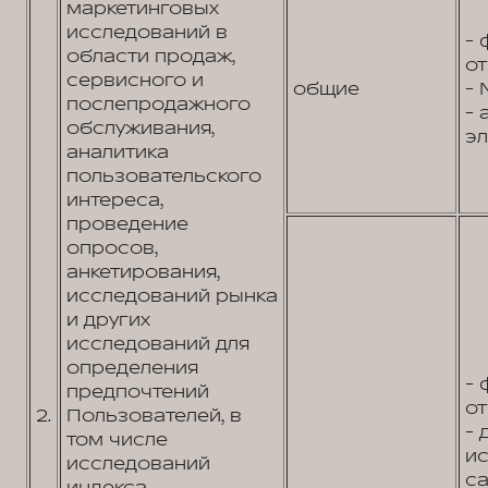
маркетинговых
исследований в
- 
области продаж,
от
сервисного и
общие
- 
послепродажного
- 
обслуживания,
эл
аналитика
пользовательского
интереса,
проведение
опросов,
анкетирования,
исследований рынка
и других
исследований для
определения
- 
предпочтений
от
2.
Пользователей, в
- 
том числе
и
исследований
са