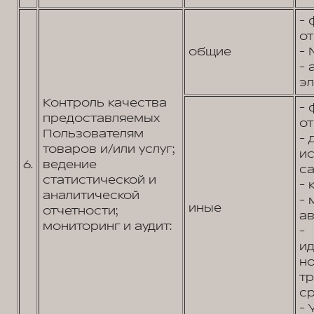
- 
от
общие
- 
- 
эл
Контроль качества
- 
предоставляемых
от
Пользователям
- 
товаров и/или услуг;
и
6.
ведение
са
статистической и
- 
аналитической
- 
иные
отчетности;
ав
мониторинг и аудит:
-
и
н
т
ср
- 