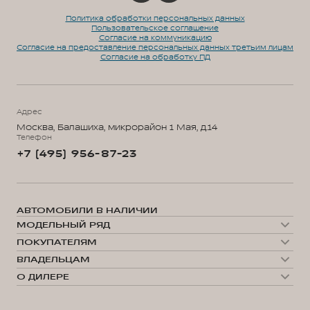
Политика обработки персональных данных
Пользовательское соглашение
Согласие на коммуникацию
Согласие на предоставление персональных данных третьим лицам
Согласие на обработку ПД
Адрес
Москва, Балашиха, микрорайон 1 Мая, д.14
Телефон
+7 (495) 956-87-23
АВТОМОБИЛИ В НАЛИЧИИ
МОДЕЛЬНЫЙ РЯД
WEY 05
ПОКУПАТЕЛЯМ
WEY 07
Модельный ряд
WEY 80 Премиум
ВЛАДЕЛЬЦАМ
WEY 05
WEY 80 Премиум Лаундж
Сервис
WEY 07
О ДИЛЕРЕ
Запись на сервис
WEY 80
О нас
Калькулятор ТО
35 лет GWM
Техническое обслуживание
Выбор автомобиля