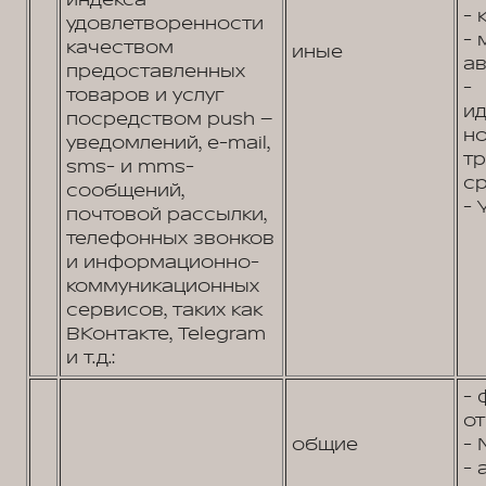
индекса
- 
удовлетворенности
- 
качеством
иные
ав
предоставленных
-
товаров и услуг
и
посредством push –
н
уведомлений, e-mail,
т
sms- и mms-
ср
сообщений,
- 
почтовой рассылки,
телефонных звонков
и информационно-
коммуникационных
сервисов, таких как
ВКонтакте, Telegram
и т.д.:
- 
от
общие
- 
- 