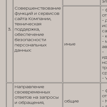
эл
Совершенствование
- 
функций и сервисов
от
сайта Компании,
- 
техническая
и
3.
поддержка,
са
обеспечение
- 
безопасности
- 
иные
персональных
ав
данных:
-
и
н
т
ср
- 
Направление
- 
своевременных
от
ответов на запросы
общие
- 
и обращения,
- 