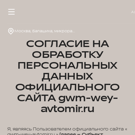
А
Москва, Балашиха, микрорайон 1 Мая, д.14
СОГЛАСИЕ НА
ОБРАБОТКУ
ПЕРСОНАЛЬНЫХ
ДАННЫХ
ОФИЦИАЛЬНОГО
САЙТА gwm-wey-
avtomir.ru
Я, являясь Пользователем официального сайта «
gwm-wey-avtomir.ru »
(далее – Субъект