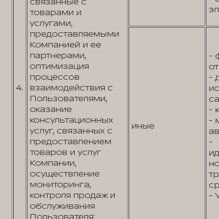
связанные с
эл
товарами и
услугами,
предоставляемыми
Компанией и ее
партнерами,
- 
оптимизация
от
процессов
- 
4.
взаимодействия с
и
Пользователями,
са
оказание
- 
консультационных
- 
иные
услуг, связанных с
ав
предоставлением
-
товаров и услуг
и
Компании,
н
осуществление
т
мониторинга,
ср
контроля продаж и
- 
обслуживания
Пользователя: