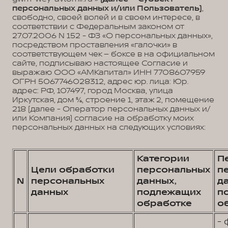
персональных данных и/или Пользователь)
,
свободно, своей волей и в своем интересе, в
соответствии с Федеральным законом от
27.07.2006 N 152 - ФЗ «О персональных данных»,
посредством проставления «галочки» в
соответствующем чек – боксе в на официальном
сайте, подписываю настоящее Согласие и
выражаю ООО «АМКапитал» ИНН 7708607959
ОГРН 5067746028312, адрес юр. лица: Юр.
адрес: РФ, 107497, город Москва, улица
Иркутская, дом 5/6, строение 1, этаж 2, помещение
218 (далее - Оператор персональных данных и/
или Компания) согласие на обработку моих
персональных данных на следующих условиях:
Категории
П
Цели обработки
персональных
п
N
персональных
данных,
д
данных
подлежащих
п
обработке
о
- 