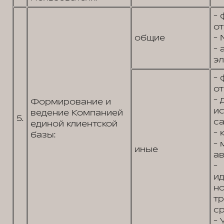
- 
от
общие
- 
- 
эл
- 
от
- 
Формирование и
и
ведение Компанией
5.
са
единой клиентской
- 
базы:
- 
иные
ав
-
и
н
т
ср
- 