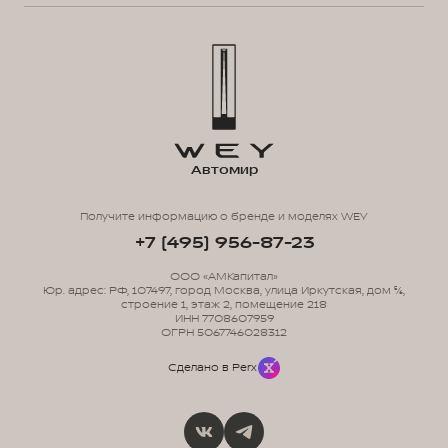
Автомир
Получите информацию о бренде и моделях WEY
+7 (495) 956-87-23
ООО «АМКапитал»
Юр. адрес: РФ, 107497, город Москва, улица Иркутская, дом 5/6,
строение 1, этаж 2, помещение 218
ИНН 7708607959
ОГРН 5067746028312
Сделано в Perx