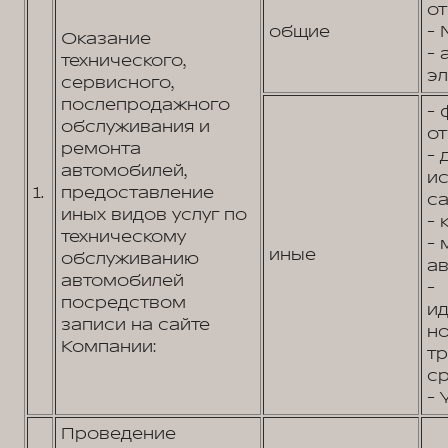
от
общие
- 
Оказание
- 
технического,
эл
сервисного,
послепродажного
- 
обслуживания и
от
ремонта
- 
автомобилей,
и
1.
предоставление
са
иных видов услуг по
- 
техническому
- 
иные
обслуживанию
ав
автомобилей
-
посредством
и
записи на сайте
н
Компании:
т
ср
- 
Проведение