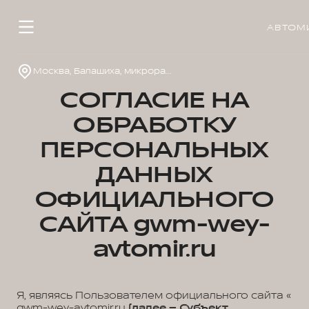
АВТОМ
Москва, Балашиха, микрорайон 1 Мая, д.14
СОГЛАСИЕ НА
ОБРАБОТКУ
ПЕРСОНАЛЬНЫХ
ДАННЫХ
ОФИЦИАЛЬНОГО
САЙТА gwm-wey-
avtomir.ru
Я, являясь Пользователем официального сайта «
gwm-wey-avtomir.ru
(далее – Субъект