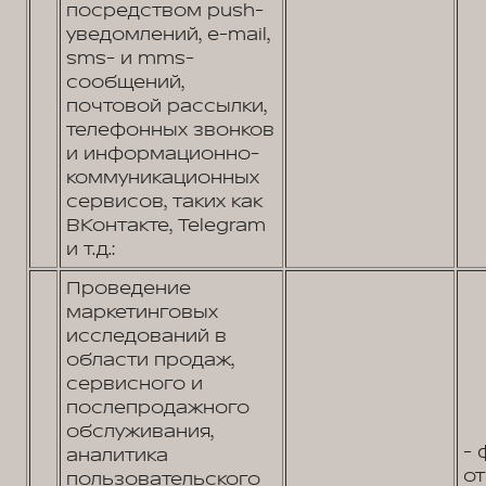
посредством push-
уведомлений, e-mail,
sms- и mms-
сообщений,
почтовой рассылки,
телефонных звонков
и информационно-
коммуникационных
сервисов, таких как
ВКонтакте, Telegram
и т.д.:
Проведение
маркетинговых
исследований в
области продаж,
сервисного и
послепродажного
обслуживания,
- 
аналитика
от
пользовательского