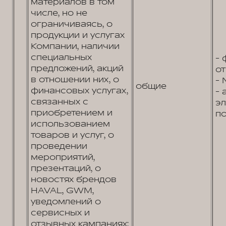
материалов в том
числе, но не
ограничиваясь, о
продукции и услугах
Компании, наличии
специальных
- 
предложений, акций
от
в отношении них, о
- 
общие
финансовых услугах,
- 
связанных с
э
приобретением и
по
использованием
товаров и услуг, о
проведении
мероприятий,
презентаций, о
новостях брендов
HAVAL, GWM,
уведомлений о
сервисных и
отзывных кампаниях;