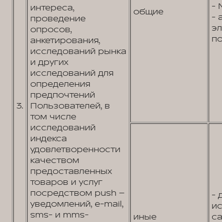
- 
интереса,
общие
- 
проведение
э
опросов,
по
анкетирования,
исследований рынка
и других
исследований для
определения
предпочтений
3.
Пользователей, в
том числе
исследований
индекса
удовлетворенности
качеством
предоставленных
товаров и услуг
посредством push –
- 
уведомлений, e-mail,
и
sms- и mms-
иные
са