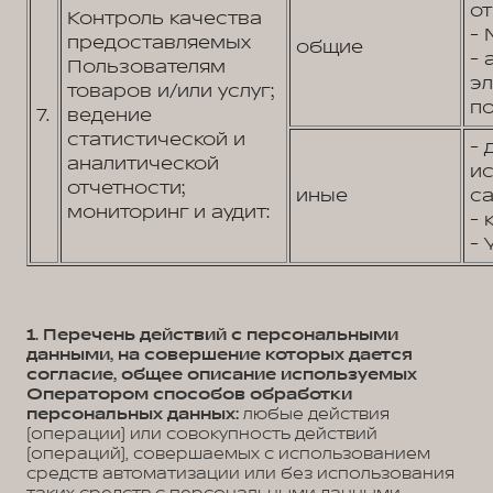
от
Контроль качества
- 
предоставляемых
общие
- 
Пользователям
э
товаров и/или услуг;
по
7.
ведение
статистической и
- 
аналитической
и
отчетности;
иные
са
мониторинг и аудит:
- 
- 
1. Перечень действий с персональными
данными, на совершение которых дается
согласие, общее описание используемых
Оператором способов обработки
персональных данных:
любые действия
(операции) или совокупность действий
(операций), совершаемых с использованием
средств автоматизации или без использования