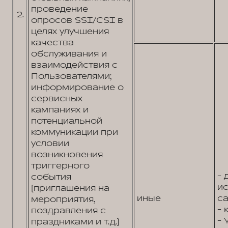
проведение
2.
опросов SSI/CSI в
целях улучшения
качества
обслуживания и
взаимодействия с
Пользователями;
информирование о
сервисных
кампаниях и
потенциальной
коммуникации при
условии
возникновения
триггерного
- 
события
и
(приглашения на
иные
са
мероприятия,
- 
поздравления с
- 
праздниками и т.д.)