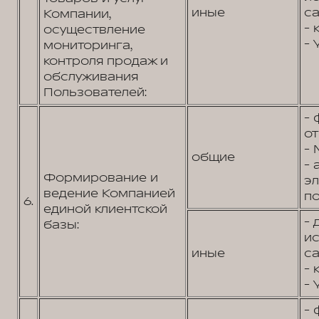
иные
са
Компании,
- 
осуществление
- 
мониторинга,
контроля продаж и
обслуживания
Пользователей:
- 
от
- 
общие
- 
Формирование и
э
ведение Компанией
по
6.
единой клиентской
- 
базы:
и
иные
са
- 
- 
- 