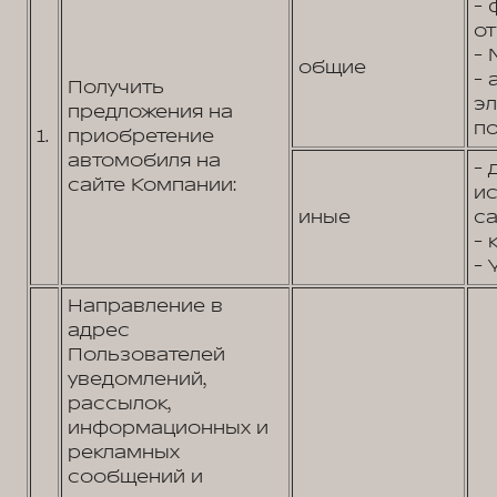
- 
от
- 
общие
- 
Получить
э
предложения на
по
1.
приобретение
автомобиля на
- 
сайте Компании:
и
иные
са
- 
- 
Направление в
адрес
Пользователей
уведомлений,
рассылок,
информационных и
рекламных
сообщений и