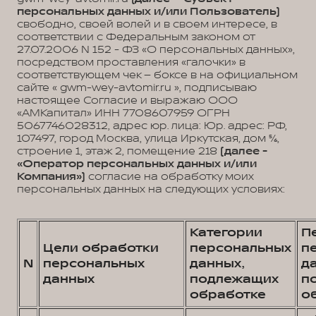
персональных данных и/или Пользователь)
свободно, своей волей и в своем интересе, в
соответствии с Федеральным законом от
27.07.2006 N 152 - ФЗ «О персональных данных»,
посредством проставления «галочки» в
соответствующем чек – боксе в на официальном
сайте « gwm-wey-avtomir.ru », подписываю
настоящее Согласие и выражаю ООО
«АМКапитал» ИНН 7708607959 ОГРН
5067746028312, адрес юр. лица: Юр. адрес: РФ,
107497, город Москва, улица Иркутская, дом 5/6,
строение 1, этаж 2, помещение 218
(далее -
«Оператор персональных данных и/или
Компания»)
согласие на обработку моих
персональных данных на следующих условиях:
Категории
П
Цели обработки
персональных
п
N
персональных
данных,
д
данных
подлежащих
п
обработке
о