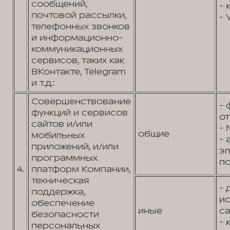
сообщений,
- 
почтовой рассылки,
- 
телефонных звонков
и информационно-
коммуникационных
сервисов, таких как
ВКонтакте, Telegram
и т.д.:
Совершенствование
- 
функций и сервисов
от
сайтов и/или
- 
общие
мобильных
- 
приложений, и/или
э
программных
по
4.
платформ Компании,
техническая
- 
поддержка,
и
обеспечение
иные
са
безопасности
- 
персональных