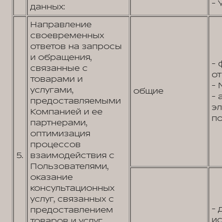
- 
данных:
Направление
своевременных
ответов на запросы
и обращения,
- 
связанные с
от
товарами и
- 
услугами,
общие
- 
предоставляемыми
э
Компанией и ее
по
партнерами,
оптимизация
процессов
5.
взаимодействия с
Пользователями,
оказание
консультационных
услуг, связанных с
- 
предоставлением
и
товаров и услуг