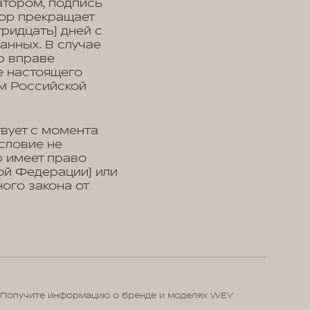
тором, подпись
тор прекращает
ридцать) дней с
анных. В случае
р вправе
е настоящего
м Российской
вует с момента
условие не
р имеет право
ой Федерации) или
ого закона от
Получите информацию о бренде и моделях WEY