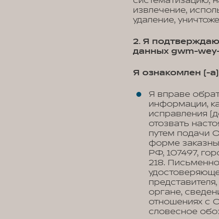
систематизацию, н
извлечение, испол
удаление, уничтож
2. Я подтверждаю
данных gwm-wey-a
Я ознакомлен (-а) 
Я вправе обра
информации, к
исправления (д
отозвать наст
путем подачи 
форме заказны
РФ, 107497, гор
218. Письменн
удостоверяюще
представителя,
органе, сведен
отношениях с О
словесное обоз