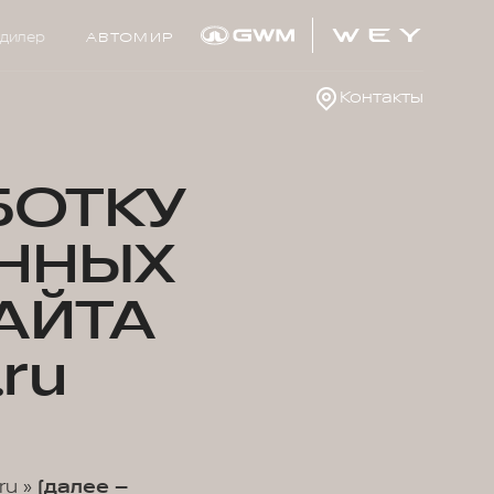
дилер
АВТОМИР
Контакты
БОТКУ
ННЫХ
АЙТА
ru
ru »
(далее –