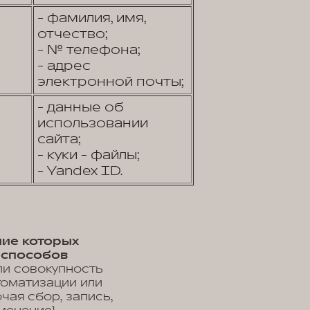
- фамилия, имя,
отчество;
- № телефона;
- адрес
электронной почты;
- данные об
использовании
сайта;
- куки - файлы;
- Yandex ID.
ние которых
 способов
ли совокупность
томатизации или
чая сбор, запись,