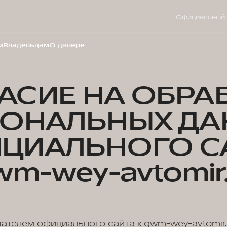
Официальный 
м
Владельцам
О дилере
АСИЕ НА ОБРА
СОНАЛЬНЫХ ДА
ЦИАЛЬНОГО С
wm-wey-avtomir.
вателем официального сайта « gwm-wey-avtomir.