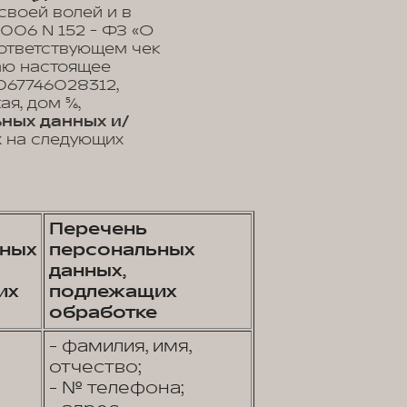
своей волей и в
2006 N 152 - ФЗ «О
оответствующем чек
ваю настоящее
67746028312,
, дом 5/6,
ных данных и/
х на следующих
Перечень
ных
персональных
данных,
их
подлежащих
обработке
- фамилия, имя,
отчество;
- № телефона;