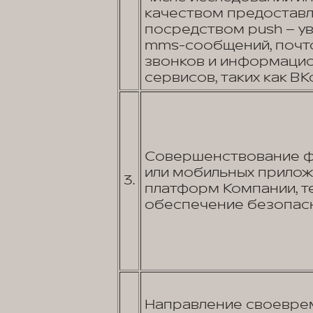
качеством предоставл
посредством push – уве
mms-сообщений, почто
звонков и информаци
сервисов, таких как ВКо
Совершенствование фу
или мобильных прилож
3.
платформ Компании, т
обеспечение безопасн
Направление своеврем