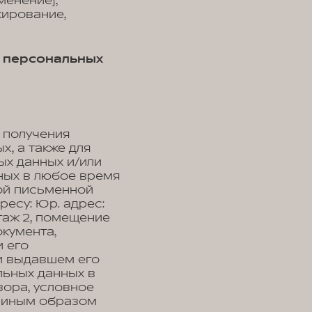
менение),
кирование,
и персональных
 получения
, а также для
ых данных и/или
ных в любое время
ой письменной
есу: Юр. адрес:
 этаж 2, помещение
кумента,
 его
 и выдавшем его
льных данных в
вора, условное
, иным образом