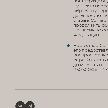
подтверждающи
Субъекта персо
обработку перс
даты получения
отзыва Соглас
продолжить об
Согласия по о
Федерации.
Настоящее Сог
его предоставл
распространяе
обрабатывать 
до момента его
27.07.2006 г. 