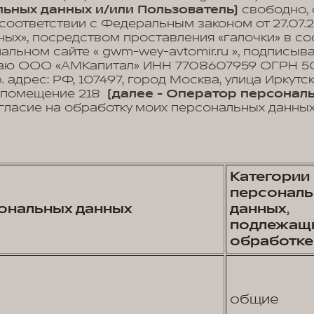
ьных данных и/или Пользователь)
свободно, 
 соответствии с Федеральным законом от 27.07.
ых», посредством проставления «галочки» в с
иальном сайте « gwm-wey-avtomir.ru », подписы
аю ООО «АМКапитал» ИНН 7708607959 ОГРН 50
 адрес: РФ, 107497, город Москва, улица Иркутская
2, помещение 218
(далее - Оператор персональ
гласие на обработку моих персональных данны
Категории
персональ
ональных данных
данных,
подлежащ
обработке
общие