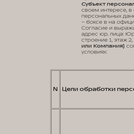
Субъект персонал
своем интересе, в
персональных данн
– боксе в на офиц
Согласие и выраж
адрес юр. лица: Юр.
строение 1, этаж 
или Компания)
со
условиях:
N
Цели обработки перс