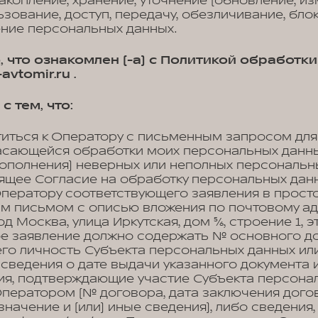
акопление, хранение, уточнение (обновление, из
ьзование, доступ, передачу, обезличивание, бло
ение персональных данных.
, что ознакомлен (-а) с Политикой обработк
vtomir.ru .
с тем, что:
титься к Оператору с письменным запросом для
асающейся обработки моих персональных данных
ополнения) неверных или неполных персональн
оящее Согласие на обработку персональных дан
Оператору соответствующего заявления в прост
м письмом с описью вложения по почтовому адр
од Москва, улица Иркутская, дом 5/6, строение 1,
ое заявление должно содержать № основного до
го личность Субъекта персональных данных или
 сведения о дате выдачи указанного документа
ия, подтверждающие участие Субъекта персона
ператором (№ договора, дата заключения дого
начение и (или) иные сведения), либо сведения