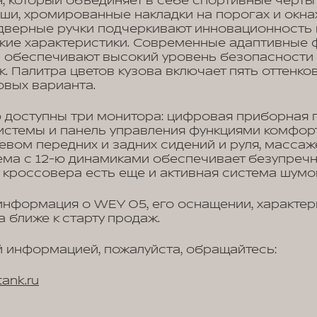
, который объединяет в себе спортивные черты 
ши, хромированные накладки на порогах и окнах
дверные ручки подчеркивают инновационность 
кие характеристики. Современные адаптивные 
и обеспечивают высокий уровень безопасности
. Палитра цветов кузова включает пять оттенков
овых варианта.
 доступны три монитора: цифровая приборная п
стемы и панель управления функциями комфорт
евом передних и задних сидений и руля, масса
ема с 12-ю динамиками обеспечивает безупречны
у кроссовера есть еще и активная система шумо
нформация о WEY 05, его оснащении, характери
а ближе к старту продаж.
 информацией, пожалуйста, обращайтесь:
ank.ru