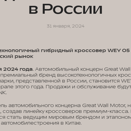
в России
31 января, 2024
ехнологичный гибридный кроссовер WEY 05 
йский рынок
я 2024 года
. Автомобильный концерн Great Wall
 премиальный бренд высокотехнологичных крос
арки, представленной в России, становится WE
врале этого года. Продажи и обслуживание буду
NK.
ель автомобильного концерна Great Wall Motor, 
, создав линейку кроссоверов премиум-класса.
ся стать ведущим мировым брендом и эталоно
 автомобилестроения в Китае.