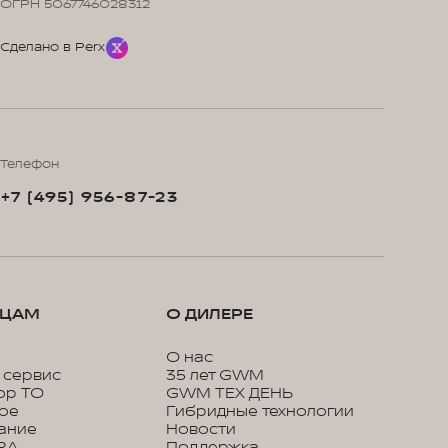
ОГРН 5067746028312
Сделано в Perx
Телефон
+7 (495) 956-87-23
ЬЦАМ
О ДИЛЕРЕ
О нас
 сервис
35 лет GWM
ор ТО
GWM ТЕХ ДЕНЬ
кое
Гибридные технологии
ание
Новости
RA
Поддержка