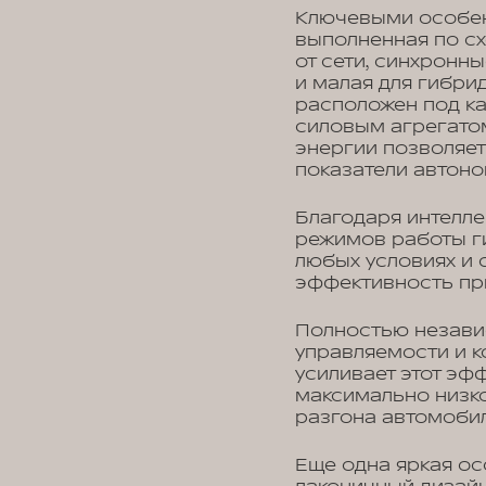
Ключевыми особен
выполненная по с
от сети, синхронн
и малая для гибри
расположен под к
силовым агрегатом
энергии позволяе
показатели автоно
Благодаря интелле
режимов работы г
любых условиях и 
эффективность пр
Полностью незави
управляемости и к
усиливает этот эф
максимально низко
разгона автомобил
Еще одна яркая о