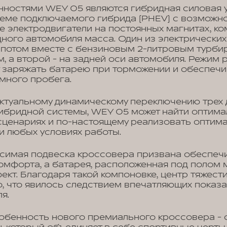
ностями WEY 05 являются гибридная силовая у
хеме подключаемого гибрида (PHEV) с возможн
ые электродвигатели на постоянных магнитах, ко
дного автомобиля масса. Один из электрически
апотом вместе с бензиновым 2-литровым турб
, а второй - на задней оси автомобиля. Режим 
т заряжать батарею при торможении и обеспеч
много пробега.
ктуальному динамическому переключению трех 
ибридной системы, WEY 05 может найти оптима
сценариях и по-настоящему реализовать оптим
и любых условиях работы.
симая подвеска кроссовера призвана обеспеч
омфорта, а батарея, расположенная под полом 
фект. Благодаря такой компоновке, центр тяжест
, что явилось следствием впечатляющих показа
я.
собенность нового премиального кроссовера -