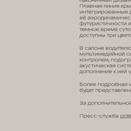
лаконичный дизайн
Плавная линия кры
интегрированные 
её аэродинамичес
футуристичности 
темное время суток
доступны три цвет
В салоне водителю
мультимедийной си
контролем, подогр
акустическая сист
дополнение к ней 
Более подробная и
будет представлен
За дополнительной
Пресс-служба
pr@t