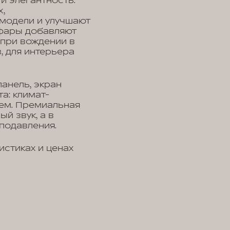
и элегантность.
,
модели и улучшают
фары добавляют
 при вождении в
, для интерьера
анель, экран
а: климат-
жем. Премиальная
й звук, а в
подавления.
стиках и ценах