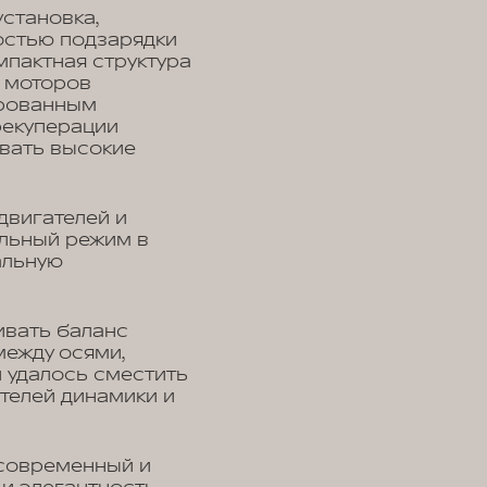
становка,
остью подзарядки
мпактная структура
х моторов
ированным
рекуперации
ивать высокие
двигателей и
льный режим в
альную
ивать баланс
между осями,
и удалось сместить
телей динамики и
 современный и