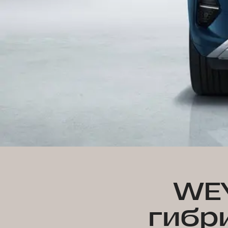
WEY
гибри