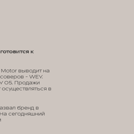
готовится к
 Motor выводит на
соверов - WEY.
Y 05. Продажи
т осуществляться в
назвал бренд в
 На сегодняшний
м