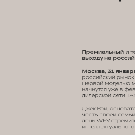
Премиальный и т
выходу на росси
Москва, 31 январ
российский рынок
Первой моделью м
начнутся уже в фе
дилерской сети TA
Джек Вэй, основат
честь своей семьи
день WEY стремит
интеллектуального