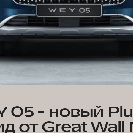
 05 - новый Plu
д от Great Wall