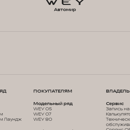
Автомир
ЯД
ПОКУПАТЕЛЯМ
ВЛАДЕЛ
Модельный ряд
Сервис
WEY 05
Запись на
м
WEY 07
Калькулят
м Лаундж
WEY 80
Техничес
обслужив
Сервис O