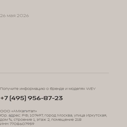
26 мая 2026
Получите информацию о бренде и моделях WEY
+7 (495) 956-87-23
ООО «АМКапитал»
Юр. адрес: РФ, 107497, город Москва, улица Иркутская,
дом 5/6, строение 1, этаж 2, помещение 218
ИНН 7708607959