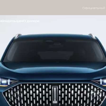
Официальный 
м
Владельцам
О дилере