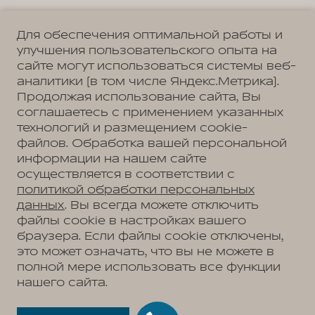
Для обеспечения оптимальной работы и
улучшения пользовательского опыта на
сайте могут использоваться системы веб-
Политика обработки персональных данных
Пользовательское соглашение
аналитики (в том числе Яндекс.Метрика).
Согласие на коммуникацию
Согласие на предоставление персональных данных третьим лицам
Продолжая использование сайта, Вы
Согласие на обработку ПД
соглашаетесь с применением указанных
технологий и размещением cookie-
файлов. Обработка вашей персональной
информации на нашем сайте
Адрес
осуществляется в соответствии с
Москва, Балашиха, микрорайон 1 Мая, д.14
Телефон
политикой обработки персональных
+7 (495) 956-87-23
данных
. Вы всегда можете отключить
файлы cookie в настройках вашего
браузера. Если файлы cookie отключены,
это может означать, что вы не можете в
АВТОМОБИЛИ В НАЛИЧИИ
полной мере использовать все функции
МОДЕЛЬНЫЙ РЯД
нашего сайта.
WEY 05
ПОКУПАТЕЛЯМ
WEY 07
Модельный ряд
WEY 80 Премиум
ВЛАДЕЛЬЦАМ
WEY 05