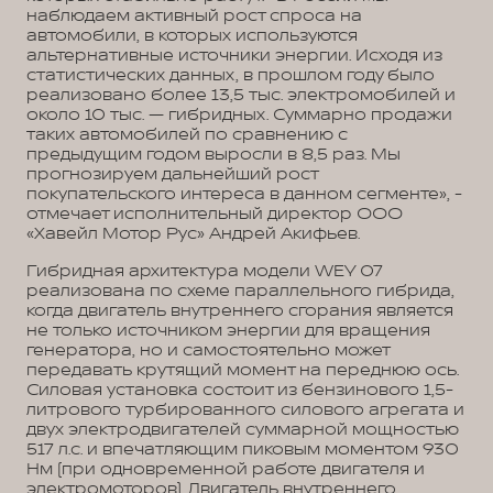
наблюдаем активный рост спроса на
автомобили, в которых используются
альтернативные источники энергии. Исходя из
статистических данных, в прошлом году было
реализовано более 13,5 тыс. электромобилей и
около 10 тыс. — гибридных. Суммарно продажи
таких автомобилей по сравнению с
предыдущим годом выросли в 8,5 раз. Мы
прогнозируем дальнейший рост
покупательского интереса в данном сегменте», -
отмечает исполнительный директор ООО
«Хавейл Мотор Рус» Андрей Акифьев.
Гибридная архитектура модели WEY 07
реализована по схеме параллельного гибрида,
когда двигатель внутреннего сгорания является
не только источником энергии для вращения
генератора, но и самостоятельно может
передавать крутящий момент на переднюю ось.
Силовая установка состоит из бензинового 1,5-
литрового турбированного силового агрегата и
двух электродвигателей суммарной мощностью
517 л.с. и впечатляющим пиковым моментом 930
Нм (при одновременной работе двигателя и
электромоторов). Двигатель внутреннего