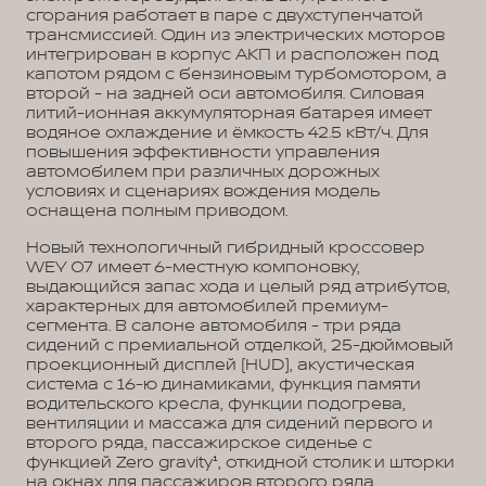
сгорания работает в паре с двухступенчатой
трансмиссией. Один из электрических моторов
интегрирован в корпус АКП и расположен под
капотом рядом с бензиновым турбомотором, а
второй - на задней оси автомобиля. Силовая
литий-ионная аккумуляторная батарея имеет
водяное охлаждение и ёмкость 42.5 кВт/ч. Для
повышения эффективности управления
автомобилем при различных дорожных
условиях и сценариях вождения модель
оснащена полным приводом.
Новый технологичный гибридный кроссовер
WEY 07 имеет 6-местную компоновку,
выдающийся запас хода и целый ряд атрибутов,
характерных для автомобилей премиум-
сегмента. В салоне автомобиля - три ряда
сидений с премиальной отделкой, 25-дюймовый
проекционный дисплей (HUD), акустическая
система с 16-ю динамиками, функция памяти
водительского кресла, функции подогрева,
вентиляции и массажа для сидений первого и
второго ряда, пассажирское сиденье с
функцией Zero gravity¹, откидной столик и шторки
на окнах для пассажиров второго ряда.