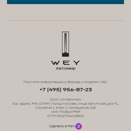
Автомир
Получите информацию о бренде и моделях WEY
+7 (495) 956-87-23
ООО «АМКапитал»
Юр. адрес: РФ, 107497, город Москва, улица Иркутская, дом 5/6,
строение 1, этаж 2, помещение 218
ИНН 7708607959
ОГРН 5067746028312
Сделано в Perx