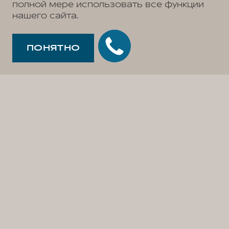
полной мере использовать все функции
нашего сайта.
ПОНЯТНО
Стоимость
технического
обслуживания
Рассчитайте стоимость
регулярного технического
обслуживания вашего автомобиля и
запишитесь в официальный
дилерский центр